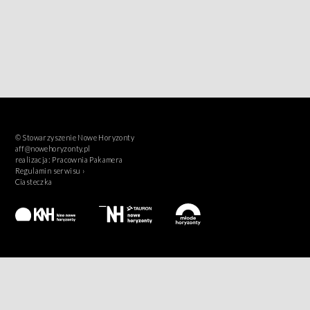
© Stowarzyszenie Nowe Horyzonty
aff@nowehoryzonty.pl
realizacja:
Pracownia Pakamera
Regulamin serwisu ›
Ciasteczka