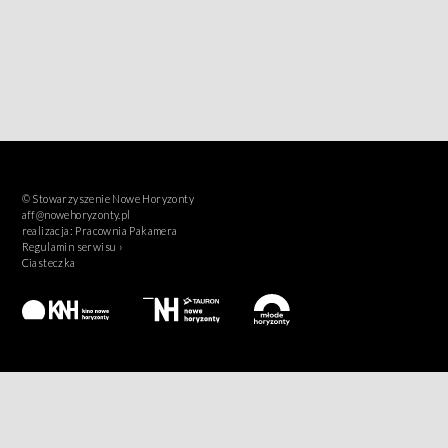
© Stowarzyszenie Nowe Horyzonty
aff@nowehoryzonty.pl
realizacja:
Pracownia Pakamera
Regulamin serwisu ›
Ciasteczka