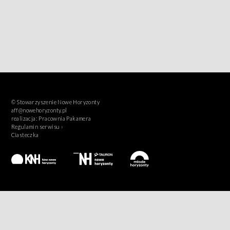
© Stowarzyszenie Nowe Horyzonty
aff@nowehoryzonty.pl
realizacja:
Pracownia Pakamera
Regulamin serwisu ›
Ciasteczka