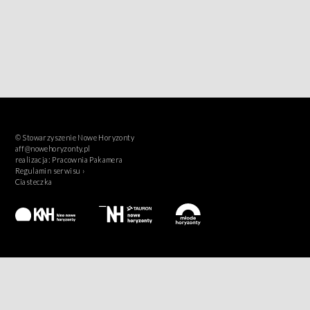
© Stowarzyszenie Nowe Horyzonty
aff@nowehoryzonty.pl
realizacja:
Pracownia Pakamera
Regulamin serwisu ›
Ciasteczka