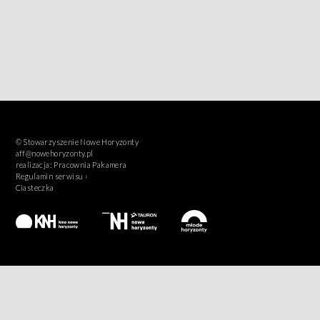
© Stowarzyszenie Nowe Horyzonty
aff@nowehoryzonty.pl
realizacja:
Pracownia Pakamera
Regulamin serwisu ›
Ciasteczka