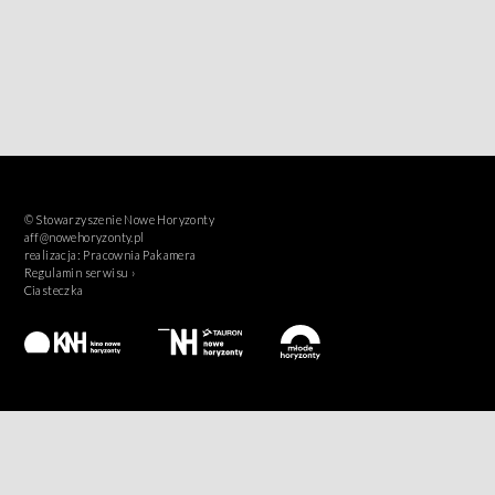
© Stowarzyszenie Nowe Horyzonty
aff@nowehoryzonty.pl
realizacja:
Pracownia Pakamera
Regulamin serwisu ›
Ciasteczka