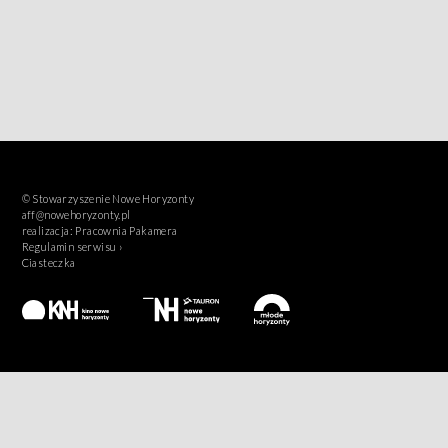
© Stowarzyszenie Nowe Horyzonty
aff@nowehoryzonty.pl
realizacja:
Pracownia Pakamera
Regulamin serwisu ›
Ciasteczka