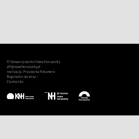
© Stowarzyszenie Nowe Horyzonty
aff@nowehoryzonty.pl
realizacja:
Pracownia Pakamera
Regulamin serwisu ›
Ciasteczka