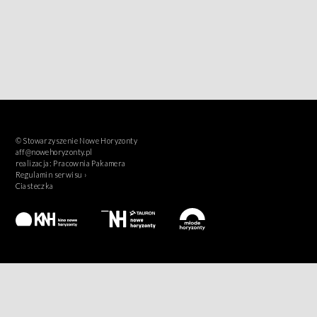
© Stowarzyszenie Nowe Horyzonty
aff@nowehoryzonty.pl
realizacja:
Pracownia Pakamera
Regulamin serwisu ›
Ciasteczka