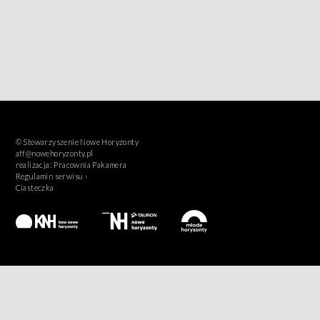
© Stowarzyszenie Nowe Horyzonty
aff@nowehoryzonty.pl
realizacja:
Pracownia Pakamera
Regulamin serwisu ›
Ciasteczka