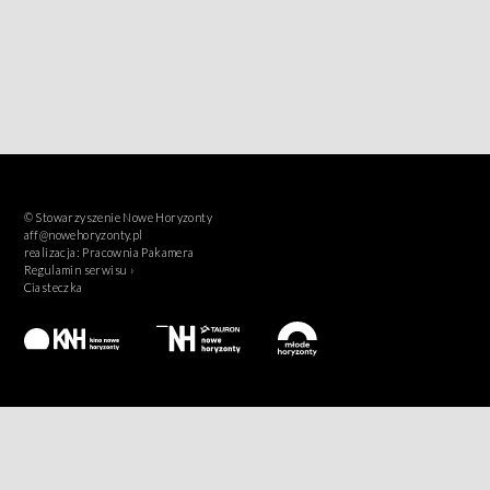
© Stowarzyszenie Nowe Horyzonty
aff@nowehoryzonty.pl
realizacja:
Pracownia Pakamera
Regulamin serwisu ›
Ciasteczka