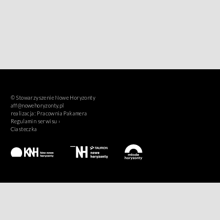
© Stowarzyszenie Nowe Horyzonty
aff@nowehoryzonty.pl
realizacja:
Pracownia Pakamera
Regulamin serwisu ›
Ciasteczka