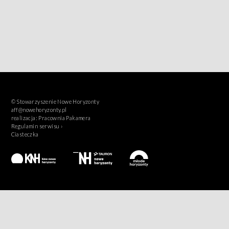
© Stowarzyszenie Nowe Horyzonty
aff@nowehoryzonty.pl
realizacja:
Pracownia Pakamera
Regulamin serwisu ›
Ciasteczka