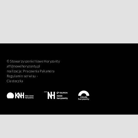
© Stowarzyszenie Nowe Horyzonty
aff@nowehoryzonty.pl
realizacja:
Pracownia Pakamera
Regulamin serwisu ›
Ciasteczka