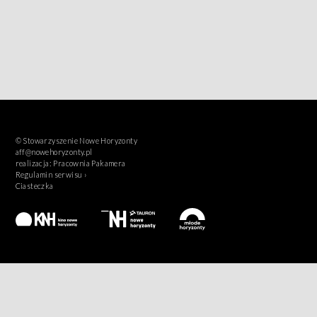
© Stowarzyszenie Nowe Horyzonty
aff@nowehoryzonty.pl
realizacja:
Pracownia Pakamera
Regulamin serwisu ›
Ciasteczka