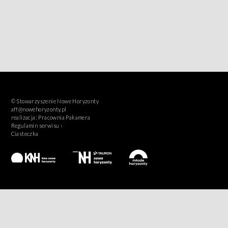
© Stowarzyszenie Nowe Horyzonty
aff@nowehoryzonty.pl
realizacja:
Pracownia Pakamera
Regulamin serwisu ›
Ciasteczka