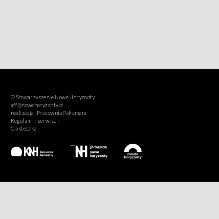
© Stowarzyszenie Nowe Horyzonty
aff@nowehoryzonty.pl
realizacja:
Pracownia Pakamera
Regulamin serwisu ›
Ciasteczka