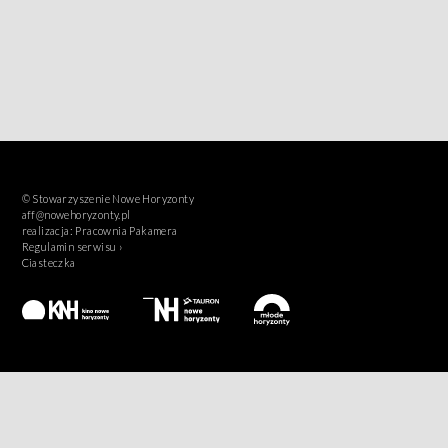
© Stowarzyszenie Nowe Horyzonty
aff@nowehoryzonty.pl
realizacja:
Pracownia Pakamera
Regulamin serwisu ›
Ciasteczka