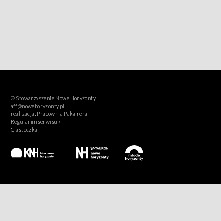
© Stowarzyszenie Nowe Horyzonty
aff@nowehoryzonty.pl
realizacja:
Pracownia Pakamera
Regulamin serwisu ›
Ciasteczka