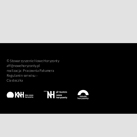
© Stowarzyszenie Nowe Horyzonty
aff@nowehoryzonty.pl
realizacja:
Pracownia Pakamera
Regulamin serwisu ›
Ciasteczka