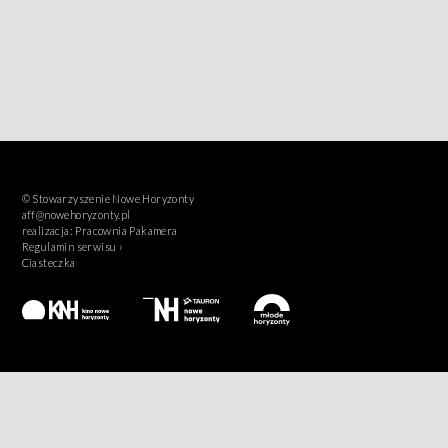
© Stowarzyszenie Nowe Horyzonty
aff@nowehoryzonty.pl
realizacja:
Pracownia Pakamera
Regulamin serwisu ›
Ciasteczka