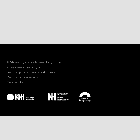
© Stowarzyszenie Nowe Horyzonty
aff@nowehoryzonty.pl
realizacja:
Pracownia Pakamera
Regulamin serwisu ›
Ciasteczka