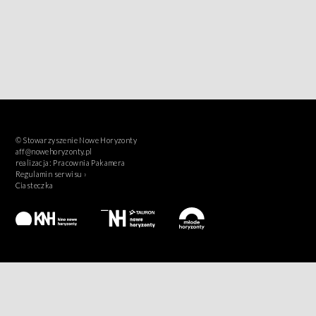
© Stowarzyszenie Nowe Horyzonty
aff@nowehoryzonty.pl
realizacja:
Pracownia Pakamera
Regulamin serwisu ›
Ciasteczka