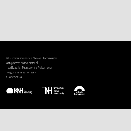
© Stowarzyszenie Nowe Horyzonty
aff@nowehoryzonty.pl
realizacja:
Pracownia Pakamera
Regulamin serwisu ›
Ciasteczka