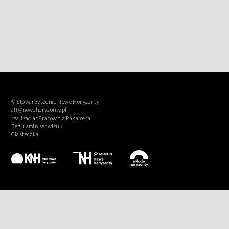
© Stowarzyszenie Nowe Horyzonty
aff@nowehoryzonty.pl
realizacja:
Pracownia Pakamera
Regulamin serwisu ›
Ciasteczka