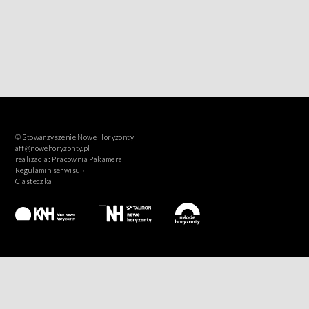
© Stowarzyszenie Nowe Horyzonty
aff@nowehoryzonty.pl
realizacja:
Pracownia Pakamera
Regulamin serwisu ›
Ciasteczka