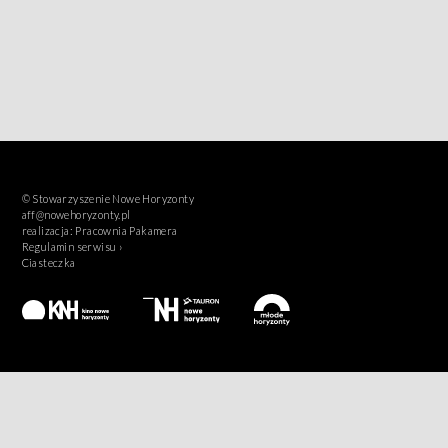
© Stowarzyszenie Nowe Horyzonty
aff@nowehoryzonty.pl
realizacja:
Pracownia Pakamera
Regulamin serwisu ›
Ciasteczka