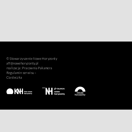
© Stowarzyszenie Nowe Horyzonty
aff@nowehoryzonty.pl
realizacja:
Pracownia Pakamera
Regulamin serwisu ›
Ciasteczka