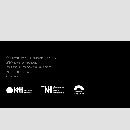
© Stowarzyszenie Nowe Horyzonty
aff@nowehoryzonty.pl
realizacja:
Pracownia Pakamera
Regulamin serwisu ›
Ciasteczka