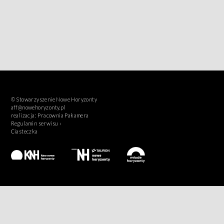
© Stowarzyszenie Nowe Horyzonty
aff@nowehoryzonty.pl
realizacja:
Pracownia Pakamera
Regulamin serwisu ›
Ciasteczka