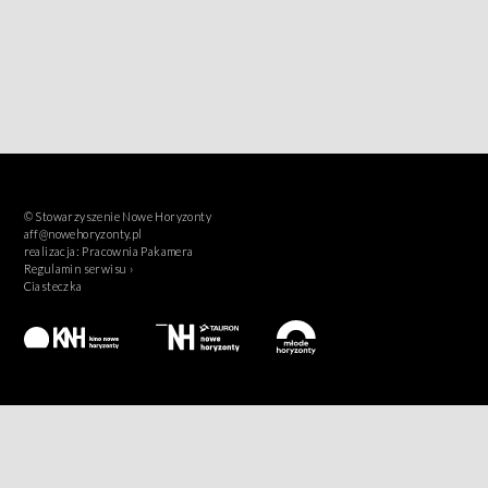
© Stowarzyszenie Nowe Horyzonty
aff@nowehoryzonty.pl
realizacja:
Pracownia Pakamera
Regulamin serwisu ›
Ciasteczka