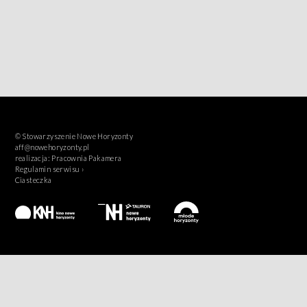
© Stowarzyszenie Nowe Horyzonty
aff@nowehoryzonty.pl
realizacja:
Pracownia Pakamera
Regulamin serwisu ›
Ciasteczka