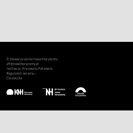
© Stowarzyszenie Nowe Horyzonty
aff@nowehoryzonty.pl
realizacja:
Pracownia Pakamera
Regulamin serwisu ›
Ciasteczka