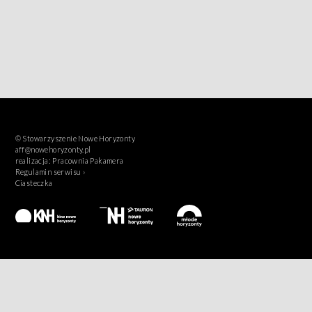
© Stowarzyszenie Nowe Horyzonty
aff@nowehoryzonty.pl
realizacja:
Pracownia Pakamera
Regulamin serwisu ›
Ciasteczka