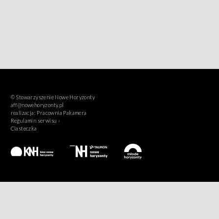
© Stowarzyszenie Nowe Horyzonty
aff@nowehoryzonty.pl
realizacja:
Pracownia Pakamera
Regulamin serwisu ›
Ciasteczka