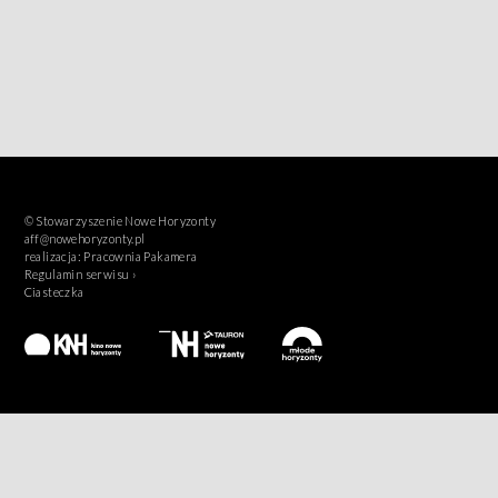
© Stowarzyszenie Nowe Horyzonty
aff@nowehoryzonty.pl
realizacja:
Pracownia Pakamera
Regulamin serwisu ›
Ciasteczka