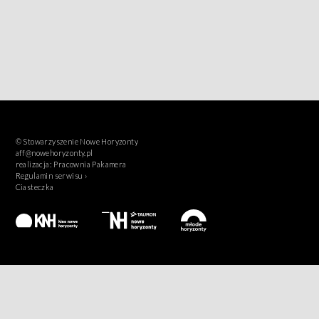
© Stowarzyszenie Nowe Horyzonty
aff@nowehoryzonty.pl
realizacja:
Pracownia Pakamera
Regulamin serwisu ›
Ciasteczka