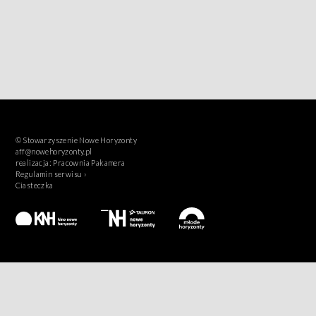
© Stowarzyszenie Nowe Horyzonty
aff@nowehoryzonty.pl
realizacja:
Pracownia Pakamera
Regulamin serwisu ›
Ciasteczka