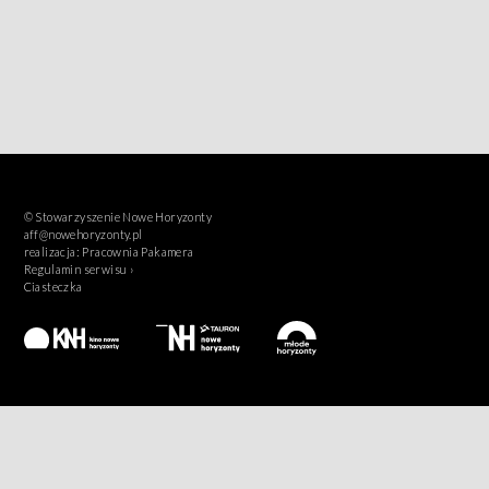
© Stowarzyszenie Nowe Horyzonty
aff@nowehoryzonty.pl
realizacja:
Pracownia Pakamera
Regulamin serwisu ›
Ciasteczka