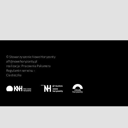
© Stowarzyszenie Nowe Horyzonty
aff@nowehoryzonty.pl
realizacja:
Pracownia Pakamera
Regulamin serwisu ›
Ciasteczka