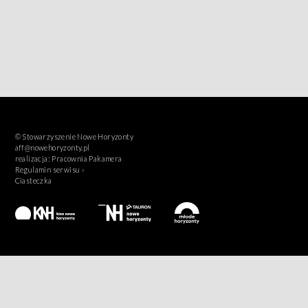
© Stowarzyszenie Nowe Horyzonty
aff@nowehoryzonty.pl
realizacja:
Pracownia Pakamera
Regulamin serwisu ›
Ciasteczka