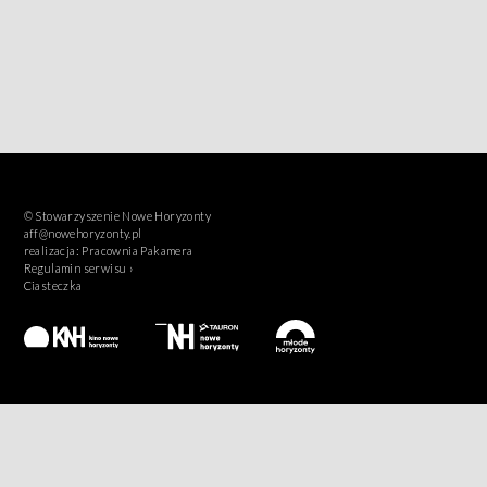
© Stowarzyszenie Nowe Horyzonty
aff@nowehoryzonty.pl
realizacja:
Pracownia Pakamera
Regulamin serwisu ›
Ciasteczka