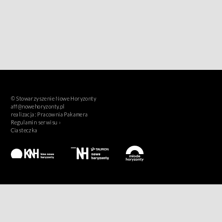
© Stowarzyszenie Nowe Horyzonty
aff@nowehoryzonty.pl
realizacja:
Pracownia Pakamera
Regulamin serwisu ›
Ciasteczka