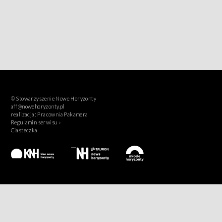
© Stowarzyszenie Nowe Horyzonty
aff@nowehoryzonty.pl
realizacja:
Pracownia Pakamera
Regulamin serwisu ›
Ciasteczka