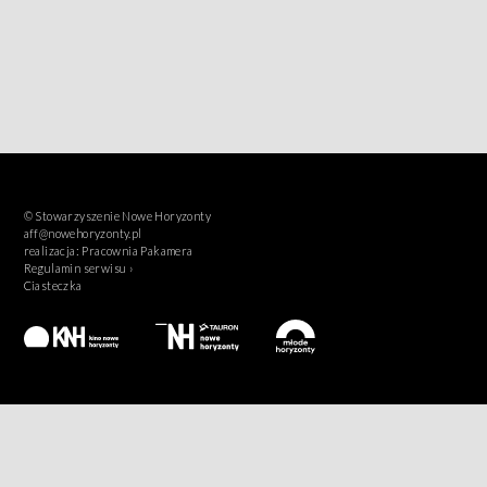
© Stowarzyszenie Nowe Horyzonty
aff@nowehoryzonty.pl
realizacja:
Pracownia Pakamera
Regulamin serwisu ›
Ciasteczka