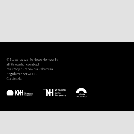
© Stowarzyszenie Nowe Horyzonty
aff@nowehoryzonty.pl
realizacja:
Pracownia Pakamera
Regulamin serwisu ›
Ciasteczka