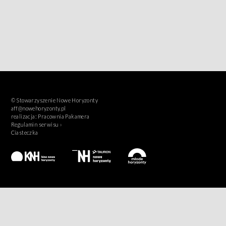
© Stowarzyszenie Nowe Horyzonty
aff@nowehoryzonty.pl
realizacja:
Pracownia Pakamera
Regulamin serwisu ›
Ciasteczka