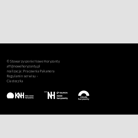
© Stowarzyszenie Nowe Horyzonty
aff@nowehoryzonty.pl
realizacja:
Pracownia Pakamera
Regulamin serwisu ›
Ciasteczka