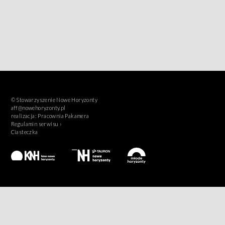
© Stowarzyszenie Nowe Horyzonty
aff@nowehoryzonty.pl
realizacja:
Pracownia Pakamera
Regulamin serwisu ›
Ciasteczka