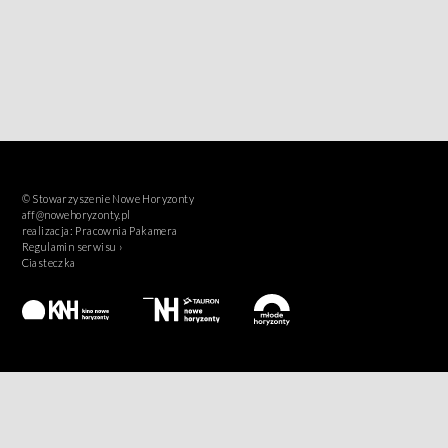
© Stowarzyszenie Nowe Horyzonty
aff@nowehoryzonty.pl
realizacja:
Pracownia Pakamera
Regulamin serwisu ›
Ciasteczka